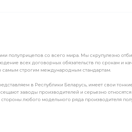
ами полуприцепов со всего мира. Мы скрупулезно от
людение всех договорных обязательств по срокам и к
по самым строгим международным стандартам.
редставляем в Республики Беларусь, имеет свои тонк
осещают заводы производителей и серьезно относятся
е стороны любого модельного ряда производителя пол