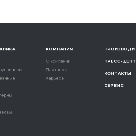
ХНИКА
КОМПАНИЯ
ПРОИЗВОДИ
О компании
ПРЕСС-ЦЕН
луприцепы
Партнеры
КОНТАКТЫ
ованные
Карьера
СЕРВИС
терны
цевозы