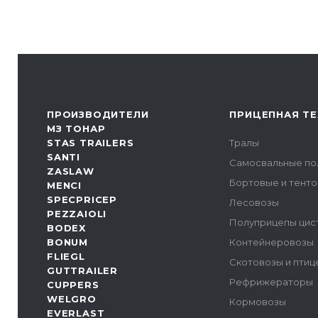
ПРОИЗВОДИТЕЛИ
ПРИЦЕПНАЯ ТЕ
МЗ ТОНАР
STAS TRAILERS
Тралы
SANTI
Самосвальные по
ZASLAW
Бортовые и тент
MENCI
SPECPRICEP
Лесовозы
PEZZAIOLI
Полуприцепы цис
BODEX
BONUM
Контейнеровозы
FLIEGL
Скотовозы и пти
GUTTRAILER
Рефрижераторы
CUPPERS
WELGRO
Кормовозы
EVERLAST