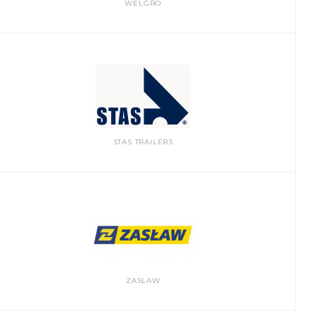
WELGRO
STAS TRAILERS
ZASLAW