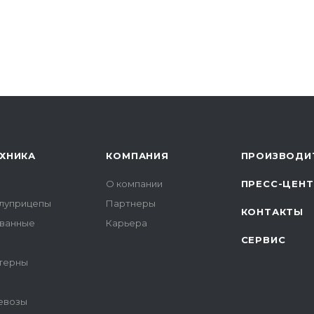
ХНИКА
КОМПАНИЯ
ПРОИЗВОДИ
О компании
ПРЕСС-ЦЕН
луприцепы
Партнеры
КОНТАКТЫ
ованные
Карьера
СЕРВИС
терны
цевозы