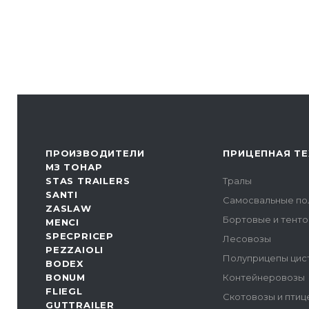
ПРОИЗВОДИТЕЛИ
ПРИЦЕПНАЯ ТЕ
МЗ ТОНАР
STAS TRAILERS
Тралы
SANTI
Самосвальные по
ZASLAW
Бортовые и тент
MENCI
SPECPRICEP
Лесовозы
PEZZAIOLI
Полуприцепы цис
BODEX
BONUM
Контейнеровозы
FLIEGL
Скотовозы и пти
GUTTRAILER