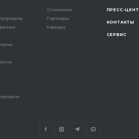
О компании
ПРЕСС-ЦЕН
луприцепы
Партнеры
КОНТАКТЫ
ованные
Карьера
СЕРВИС
терны
цевозы
уприцепы