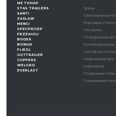
МЗ ТОНАР
STAS TRAILERS
Тралы
SANTI
Самосвальные по
ZASLAW
Бортовые и тент
MENCI
SPECPRICEP
Лесовозы
PEZZAIOLI
Полуприцепы цис
BODEX
BONUM
Контейнеровозы
FLIEGL
Скотовозы и пти
GUTTRAILER
Рефрижераторы
CUPPERS
WELGRO
Кормовозы
EVERLAST
Подвижные полы
Специальные пол